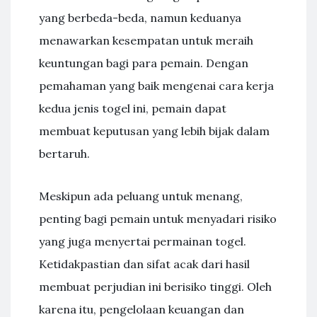
yang berbeda-beda, namun keduanya
menawarkan kesempatan untuk meraih
keuntungan bagi para pemain. Dengan
pemahaman yang baik mengenai cara kerja
kedua jenis togel ini, pemain dapat
membuat keputusan yang lebih bijak dalam
bertaruh.
Meskipun ada peluang untuk menang,
penting bagi pemain untuk menyadari risiko
yang juga menyertai permainan togel.
Ketidakpastian dan sifat acak dari hasil
membuat perjudian ini berisiko tinggi. Oleh
karena itu, pengelolaan keuangan dan