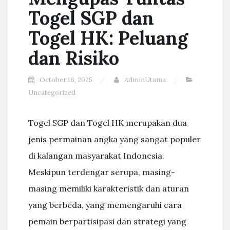
Togel SGP dan
Togel HK: Peluang
dan Risiko
October 16, 2025
AdminUtama
Uncategorized
Togel SGP dan Togel HK merupakan dua
jenis permainan angka yang sangat populer
di kalangan masyarakat Indonesia.
Meskipun terdengar serupa, masing-
masing memiliki karakteristik dan aturan
yang berbeda, yang memengaruhi cara
pemain berpartisipasi dan strategi yang