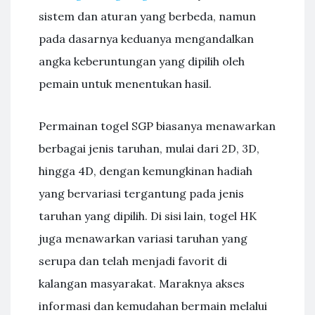
sistem dan aturan yang berbeda, namun
pada dasarnya keduanya mengandalkan
angka keberuntungan yang dipilih oleh
pemain untuk menentukan hasil.
Permainan togel SGP biasanya menawarkan
berbagai jenis taruhan, mulai dari 2D, 3D,
hingga 4D, dengan kemungkinan hadiah
yang bervariasi tergantung pada jenis
taruhan yang dipilih. Di sisi lain, togel HK
juga menawarkan variasi taruhan yang
serupa dan telah menjadi favorit di
kalangan masyarakat. Maraknya akses
informasi dan kemudahan bermain melalui