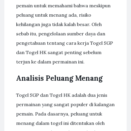
pemain untuk memahami bahwa meskipun
peluang untuk menang ada, risiko
kehilangan juga tidak kalah besar. Oleh
sebab itu, pengelolaan sumber daya dan
pengetahuan tentang cara kerja Togel SGP
dan Togel HK sangat penting sebelum
terjun ke dalam permainan ini.
Analisis Peluang Menang
Togel SGP dan Togel HK adalah dua jenis
permainan yang sangat populer di kalangan
pemain. Pada dasarnya, peluang untuk
menang dalam togel ini ditentukan oleh