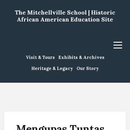
The Mitchellville School | Historic
African American Education Site
Menu
Visit & Tours
Exhibits & Archives
Heritage & Legacy
Our Story
Mengupas Tuntas