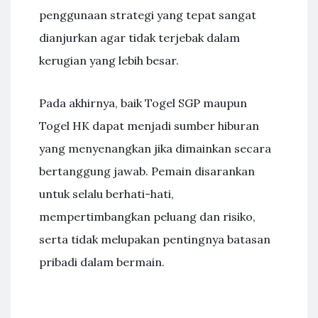
penggunaan strategi yang tepat sangat
dianjurkan agar tidak terjebak dalam
kerugian yang lebih besar.
Pada akhirnya, baik Togel SGP maupun
Togel HK dapat menjadi sumber hiburan
yang menyenangkan jika dimainkan secara
bertanggung jawab. Pemain disarankan
untuk selalu berhati-hati,
mempertimbangkan peluang dan risiko,
serta tidak melupakan pentingnya batasan
pribadi dalam bermain.