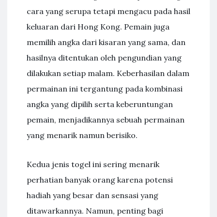
cara yang serupa tetapi mengacu pada hasil
keluaran dari Hong Kong. Pemain juga
memilih angka dari kisaran yang sama, dan
hasilnya ditentukan oleh pengundian yang
dilakukan setiap malam. Keberhasilan dalam
permainan ini tergantung pada kombinasi
angka yang dipilih serta keberuntungan
pemain, menjadikannya sebuah permainan
yang menarik namun berisiko.
Kedua jenis togel ini sering menarik
perhatian banyak orang karena potensi
hadiah yang besar dan sensasi yang
ditawarkannya. Namun, penting bagi