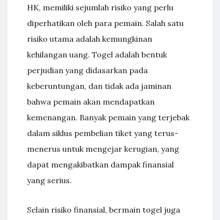
HK, memiliki sejumlah risiko yang perlu
diperhatikan oleh para pemain. Salah satu
risiko utama adalah kemungkinan
kehilangan uang. Togel adalah bentuk
perjudian yang didasarkan pada
keberuntungan, dan tidak ada jaminan
bahwa pemain akan mendapatkan
kemenangan. Banyak pemain yang terjebak
dalam siklus pembelian tiket yang terus-
menerus untuk mengejar kerugian, yang
dapat mengakibatkan dampak finansial
yang serius.
Selain risiko finansial, bermain togel juga