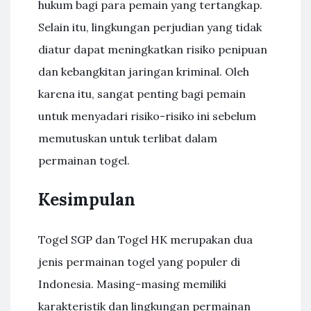
hukum bagi para pemain yang tertangkap.
Selain itu, lingkungan perjudian yang tidak
diatur dapat meningkatkan risiko penipuan
dan kebangkitan jaringan kriminal. Oleh
karena itu, sangat penting bagi pemain
untuk menyadari risiko-risiko ini sebelum
memutuskan untuk terlibat dalam
permainan togel.
Kesimpulan
Togel SGP dan Togel HK merupakan dua
jenis permainan togel yang populer di
Indonesia. Masing-masing memiliki
karakteristik dan lingkungan permainan