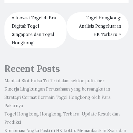
Inovasi Togel di Era
Togel Hongkong:
Digital: Togel
Analisis Pengeluaran
Singapore dan Togel
HK Terbaru
Hongkong
Recent Posts
Manfaat Slot Pulsa Tri Tri dalam sektor judi siber
Kinerja Lingkungan Perusahaan yang bersangkutan
Strategi Cermat Bermain Togel Hongkong oleh Para
Pakarnya
Togel Hongkong Hongkong Terbaru: Update Result dan
Prediksi
Kombinasi Angka Pasti di HK Lotto: Memanfaatkan Syair dan