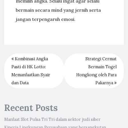
memilih angka. Selalu ingat agar selalu
bermain secara mind yang jernih serta
jangan terpengaruh emosi.
Kombinasi Angka
Strategi Cermat
Pasti di HK Lotto:
Bermain Togel
Memanfaatkan Syair
Hongkong oleh Para
dan Data
Pakarnya
Recent Posts
Manfaat Slot Pulsa Tri Tri dalam sektor judi siber
Kinerja Lingkungan Perusahaan yang bersangkutan