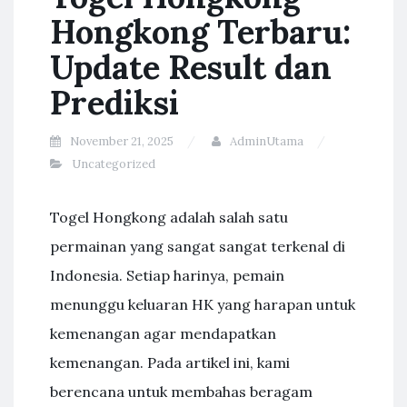
Hongkong Terbaru:
Update Result dan
Prediksi
November 21, 2025
AdminUtama
Uncategorized
Togel Hongkong adalah salah satu
permainan yang sangat sangat terkenal di
Indonesia. Setiap harinya, pemain
menunggu keluaran HK yang harapan untuk
kemenangan agar mendapatkan
kemenangan. Pada artikel ini, kami
berencana untuk membahas beragam