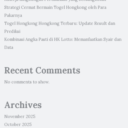
Strategi Cermat Bermain Togel Hongkong oleh Para
Pakarnya
Togel Hongkong Hongkong Terbaru: Update Result dan
Prediksi
Kombinasi Angka Pasti di HK Lotto: Memanfaatkan Syair dan
Data
Recent Comments
No comments to show.
Archives
November 2025
October 2025