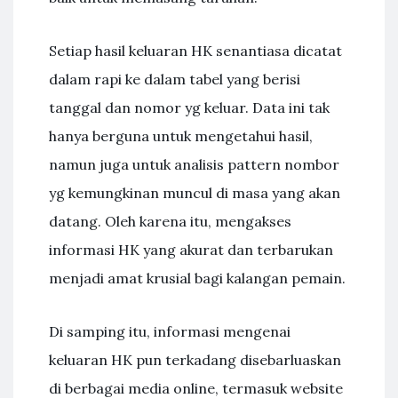
Setiap hasil keluaran HK senantiasa dicatat
dalam rapi ke dalam tabel yang berisi
tanggal dan nomor yg keluar. Data ini tak
hanya berguna untuk mengetahui hasil,
namun juga untuk analisis pattern nombor
yg kemungkinan muncul di masa yang akan
datang. Oleh karena itu, mengakses
informasi HK yang akurat dan terbarukan
menjadi amat krusial bagi kalangan pemain.
Di samping itu, informasi mengenai
keluaran HK pun terkadang disebarluaskan
di berbagai media online, termasuk website