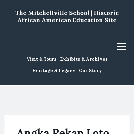
The Mitchellville School | Historic
African American Education Site
Menu
Visit & Tours
Exhibits & Archives
Heritage & Legacy
Our Story
Angka Rekap Loto