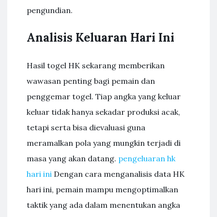
pengundian.
Analisis Keluaran Hari Ini
Hasil togel HK sekarang memberikan
wawasan penting bagi pemain dan
penggemar togel. Tiap angka yang keluar
keluar tidak hanya sekadar produksi acak,
tetapi serta bisa dievaluasi guna
meramalkan pola yang mungkin terjadi di
masa yang akan datang.
pengeluaran hk
hari ini
Dengan cara menganalisis data HK
hari ini, pemain mampu mengoptimalkan
taktik yang ada dalam menentukan angka