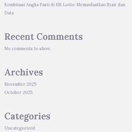
Kombinasi Angka Pasti di HK Lotto: Memanfaatkan Syair dan
Data
Recent Comments
No comments to show.
Archives
November 2025
October 2025
Categories
Uncategorized