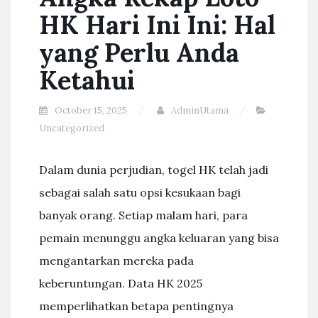
HK Hari Ini Ini: Hal
yang Perlu Anda
Ketahui
October 15, 2025
AdminUtama
Uncategorized
Dalam dunia perjudian, togel HK telah jadi
sebagai salah satu opsi kesukaan bagi
banyak orang. Setiap malam hari, para
pemain menunggu angka keluaran yang bisa
mengantarkan mereka pada
keberuntungan. Data HK 2025
memperlihatkan betapa pentingnya