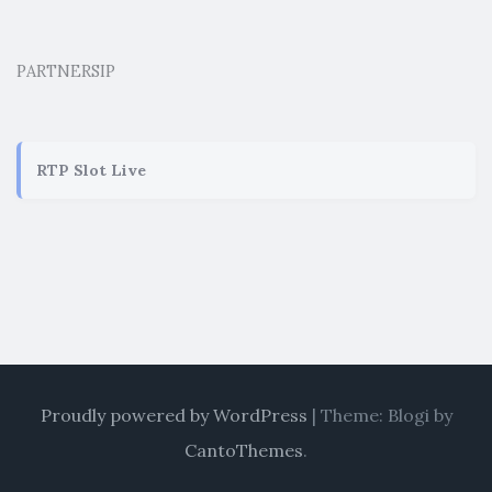
PARTNERSIP
RTP Slot Live
Proudly powered by WordPress
|
Theme: Blogi by
CantoThemes
.