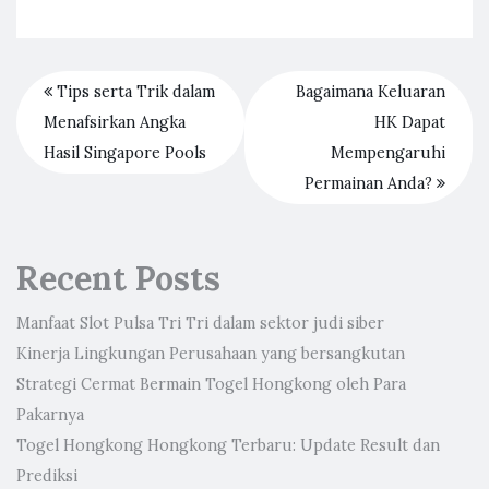
Tips serta Trik dalam
Bagaimana Keluaran
Menafsirkan Angka
HK Dapat
Hasil Singapore Pools
Mempengaruhi
Permainan Anda?
Recent Posts
Manfaat Slot Pulsa Tri Tri dalam sektor judi siber
Kinerja Lingkungan Perusahaan yang bersangkutan
Strategi Cermat Bermain Togel Hongkong oleh Para
Pakarnya
Togel Hongkong Hongkong Terbaru: Update Result dan
Prediksi