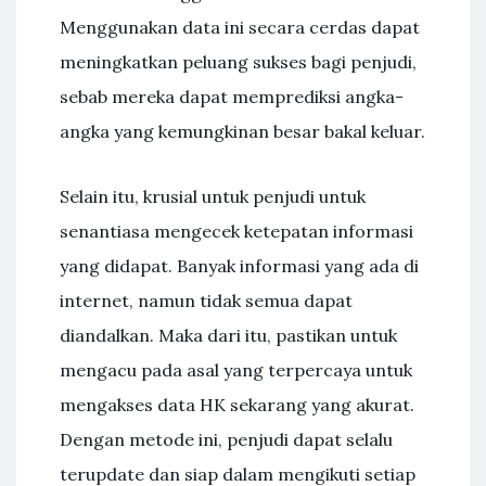
Menggunakan data ini secara cerdas dapat
meningkatkan peluang sukses bagi penjudi,
sebab mereka dapat memprediksi angka-
angka yang kemungkinan besar bakal keluar.
Selain itu, krusial untuk penjudi untuk
senantiasa mengecek ketepatan informasi
yang didapat. Banyak informasi yang ada di
internet, namun tidak semua dapat
diandalkan. Maka dari itu, pastikan untuk
mengacu pada asal yang terpercaya untuk
mengakses data HK sekarang yang akurat.
Dengan metode ini, penjudi dapat selalu
terupdate dan siap dalam mengikuti setiap